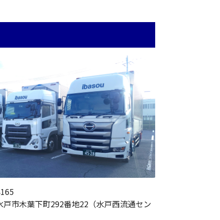
4165
水戸市木葉下町292番地22（水戸西流通セン
）