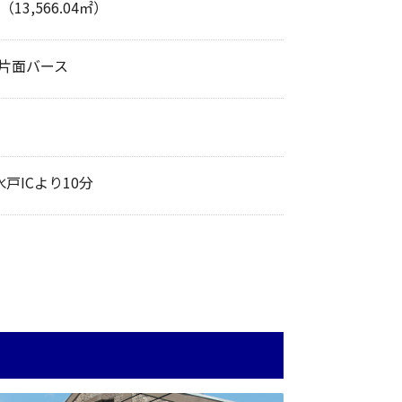
坪（13,566.04㎡）
/片面バース
戸ICより10分