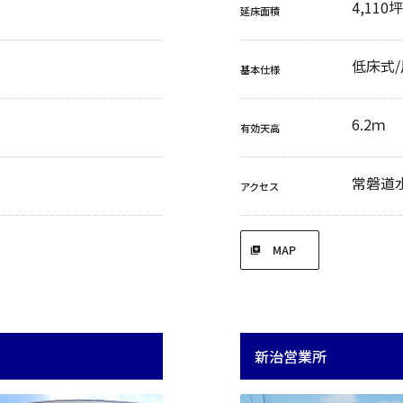
4,110
延床面積
低床式
基本仕様
6.2ｍ
有効天高
常磐道水
アクセス
MAP
新治営業所